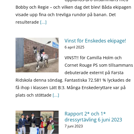
Bobby och Regie – och vilken dag det blev! Båda ekipagen
visade upp fina och trevliga rundor på banan. Det
resulterade
[...]
Vinst för Enskedes ekipage!
6 april 2025
VINST!! för Camilla Holm och
Cornet Rouge PS som tillsammans
debuterade externt på Farsta
Ridskola denna söndag. Fantastiska 72.581 % lyckades de
få ihop i klassen Lätt B:3. Många Enskederyttare var på
plats och stöttade
[...]
Rapport 2* och 1*
dressyrtävling 6 juni 2023
7 juni 2023