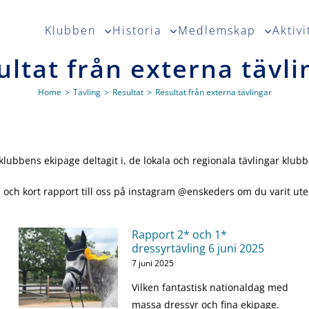
Klubben
Historia
Medlemskap
Aktivi
ultat från externa tävli
Home
>
Tävling
>
Resultat
>
Resultat från externa tävlingar
 klubbens ekipage deltagit i, de lokala och regionala tävlingar klu
och kort rapport till oss på instagram @enskeders om du varit ute på
Rapport 2* och 1*
dressyrtävling 6 juni 2025
7 juni 2025
Vilken fantastisk nationaldag med
massa dressyr och fina ekipage.