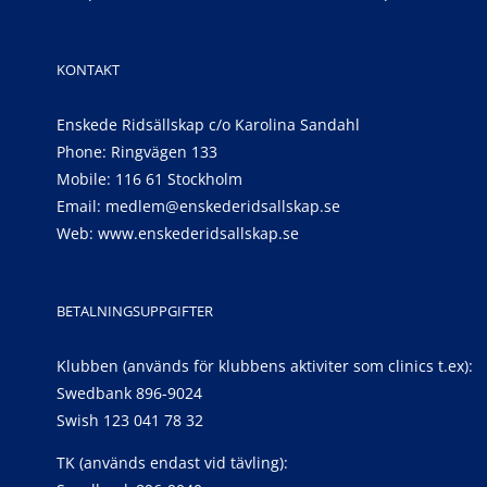
KONTAKT
Enskede Ridsällskap c/o Karolina Sandahl
Phone: Ringvägen 133
Mobile: 116 61 Stockholm
Email:
medlem@enskederidsallskap.se
Web:
www.enskederidsallskap.se
BETALNINGSUPPGIFTER
Klubben (används för klubbens aktiviter som clinics t.ex):
Swedbank 896-9024
Swish 123 041 78 32
TK (används endast vid tävling):