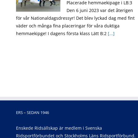
Placerade hemmaekipage i LB:3
Den 6 juni 2023 var det återigen
för vår Nationaldagsdressyr! Det blev lyckad dag med fint
väder och många fina placeringar för våra duktiga
hemmaekipge! I dagens första klass Lätt B:2
[...]
ERS – SEDAN 1946
Enskede Ridsällskap är medlem i Svenska
Ridsportförbundet och Stockholms Läns Ridsportförbund.