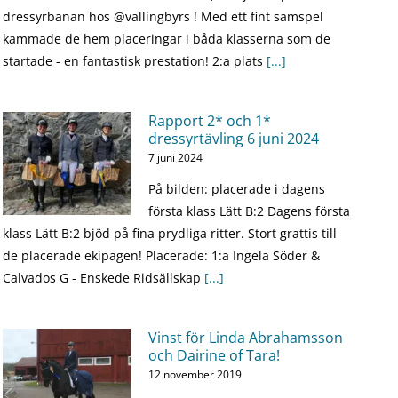
dressyrbanan hos @vallingbyrs ! Med ett fint samspel
kammade de hem placeringar i båda klasserna som de
startade - en fantastisk prestation! 2:a plats
[...]
Rapport 2* och 1*
dressyrtävling 6 juni 2024
7 juni 2024
På bilden: placerade i dagens
första klass Lätt B:2 Dagens första
klass Lätt B:2 bjöd på fina prydliga ritter. Stort grattis till
de placerade ekipagen! Placerade: 1:a Ingela Söder &
Calvados G - Enskede Ridsällskap
[...]
Vinst för Linda Abrahamsson
och Dairine of Tara!
12 november 2019