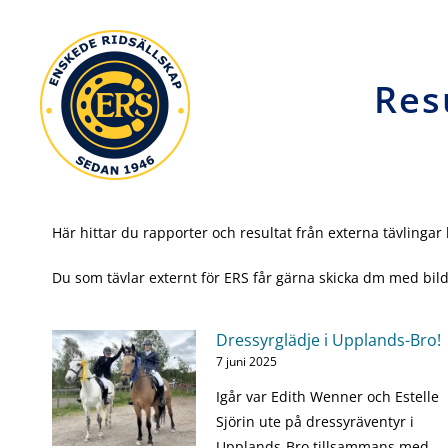
Skip
to
content
Res
Här hittar du rapporter och resultat från externa tävlingar
Du som tävlar externt för ERS får gärna skicka dm med bild 
Dressyrglädje i Upplands-Bro!
7 juni 2025
Igår var Edith Wenner och Estelle
Sjörin ute på dressyräventyr i
Upplands-Bro tillsammans med