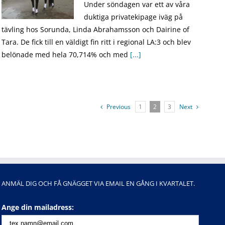
Under söndagen var ett av våra
duktiga privatekipage iväg på
tävling hos Sorunda, Linda Abrahamsson och Dairine of
Tara. De fick till en väldigt fin ritt i regional LA:3 och blev
belönade med hela 70,714% och med
[...]
Previous
1
2
3
Next
ANMÄL DIG OCH FÅ GNÄGGET VIA EMAIL EN GÅNG I KVARTALET.
Ange din mailadress: