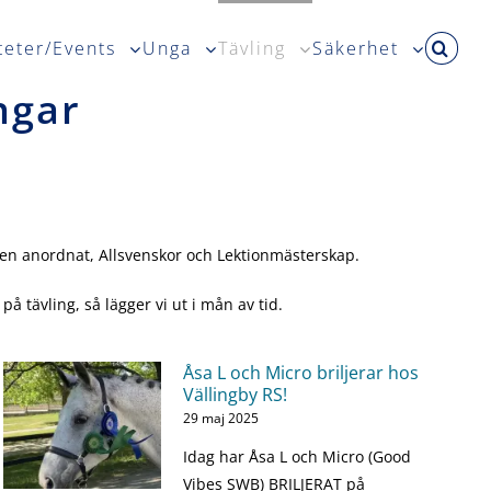
teter/Events
Unga
Tävling
Säkerhet
ngar
bben anordnat, Allsvenskor och Lektionmästerskap.
 tävling, så lägger vi ut i mån av tid.
Åsa L och Micro briljerar hos
Vällingby RS!
29 maj 2025
Idag har Åsa L och Micro (Good
Vibes SWB) BRILJERAT på