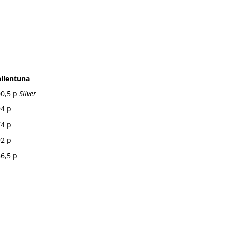
llentuna
00,5 p
Silver
4 p
4 p
92
p
6,5 p