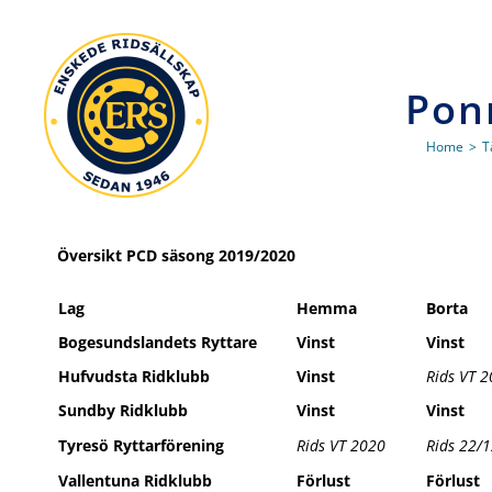
Skip
to
content
Pon
Home
>
T
Översikt PCD säsong 2019/2020
Lag
Hemma
Borta
Bogesundslandets Ryttare
Vinst
Vinst
Hufvudsta Ridklubb
Vinst
Rids VT 
Sundby Ridklubb
Vinst
Vinst
Tyresö Ryttarförening
Rids VT 2020
Rids 22/
Vallentuna Ridklubb
Förlust
Förlust