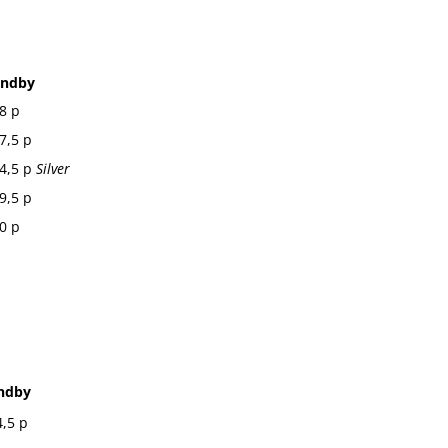
undby
8 p
7,5 p
4,5 p
Silver
9,5 p
0 p
ndby
,5 p