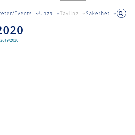
teter/Events
Unga
Tävling
Säkerhet
2020
 2019/2020