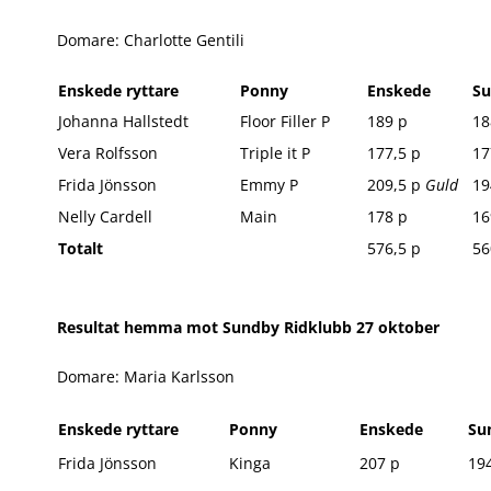
Domare: Charlotte Gentili
Enskede ryttare
Ponny
Enskede
S
Johanna Hallstedt
Floor Filler P
189 p
18
Vera Rolfsson
Triple it P
177,5 p
17
Frida Jönsson
Emmy P
209,5 p
Guld
19
Nelly Cardell
Main
178 p
16
Totalt
576,5 p
56
Resultat hemma mot Sundby Ridklubb 27 oktober
Domare: Maria Karlsson
Enskede ryttare
Ponny
Enskede
Su
​Frida Jönsson
Kinga
207 p
194