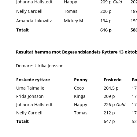
Johanna Hallstedt
Happy
209 p
Guld
20
Nelly Cardell
Tomas
200 p
18
Amanda Lakowitz
Mickey M
194 p
15
Totalt
616 p
58
Resultat hemma mot Bogesundslandets Ryttare 13 okto
Domare: Ulrika Jonsson
Enskede ryttare
Ponny
Enskede
Bo
​Uma Taimalie
Coco
204,5 p
17
​Frida Jönsson
Kinga
209 p
17
Johanna Hallstedt
Happy
226 p
Guld
17
Nelly Cardell
Tomas
212 p
17
Totalt
647 p
52