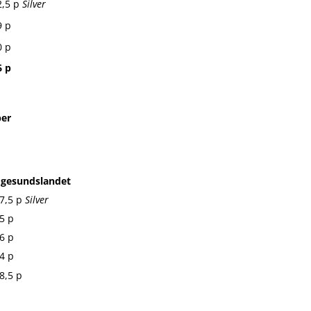
2,5 p
Silver
9 p
0 p
6 p
ber
gesundslandet
7,5 p
Silver
5 p
6 p
4 p
8,5 p