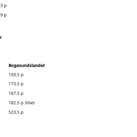
3 p
9 p
r
Bogesundslandet
150,5 p
173,5 p
167,5 p
182,5 p
Silver
523,5 p