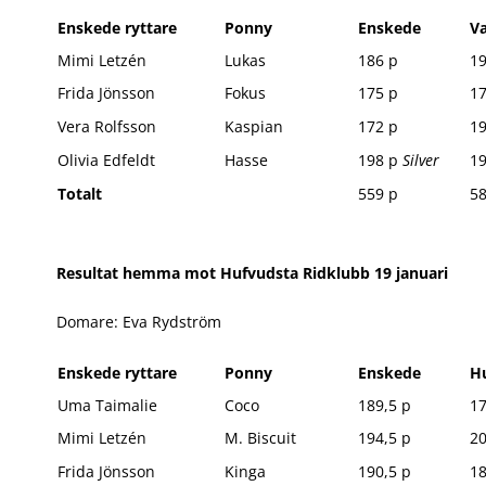
Enskede ryttare
Ponny
Enskede
Va
Mimi Letzén
Lukas
186 p
19
Frida Jönsson
Fokus
175 p
17
Vera Rolfsson
Kaspian
172 p
19
Olivia Edfeldt
Hasse
198 p
Silver
1
Totalt
559 p
58
Resultat hemma mot Hufvudsta Ridklubb 19 januari
Domare: Eva Rydström
Enskede ryttare
Ponny
Enskede
H
Uma Taimalie
Coco
189,5 p
17
Mimi Letzén
M. Biscuit
194,5 p
2
Frida Jönsson
Kinga
190,5 p
18