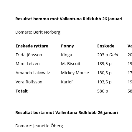
Resultat hemma mot Vallentuna Ridklubb 26 januari
Domare: Berit Norberg
Enskede ryttare
Ponny
Enskede
Va
Frida Jönsson
Kinga
203 p
Guld
2
Mimi Letzén
M. Biscuit
189,5 p
19
Amanda Lakowitz
Mickey Mouse
180,5 p
17
Vera Rolfsson
Karief
193,5 p
1
Totalt
586 p
58
Resultat borta mot Vallentuna Ridklubb 26 januari
Domare: Jeanette Öberg