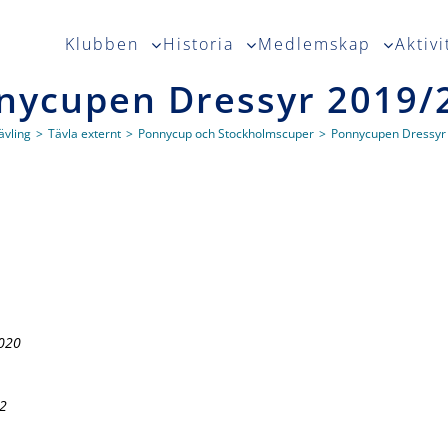
Klubben
Historia
Medlemskap
Aktivi
nycupen Dressyr 2019/
ävling
>
Tävla externt
>
Ponnycup och Stockholmscuper
>
Ponnycupen Dressyr
2020
12