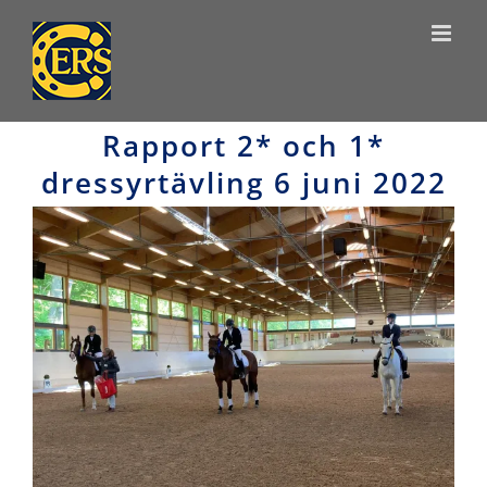
Skip
to
content
Rapport 2* och 1*
dressyrtävling 6 juni 2022
View
Larger
Image