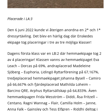
Placerade i LA:3
Den 6 juni 2022 kunde vi återigen anordna en 2* och 1*
dressyrtävling. Det blev en härlig dag där Enskedes
ekipage tog placeringar i tre av tre möjliga klasser!
Dagens första klass var en LB:2 där hemmaekipage tog 2
av 4 placeringar! Klassen vanns av hemmaekipaget Eva
Leach – Dorcas på 69%, andraplacerad Madeleine
Sjöberg – Euphoria, Lidingö Ryttarförening på 67,167%,
tredjeplacerad hemmaekipaget Johanna Bysell – Camiro
på 66,667% och fjärdeplacerad Mathilda Loheim –
Barcino QRE, Arphus Ryttarsällskap på 64,833%. Även
hemmaekipagen Frida Wesström – Diddi, Åsa Fritzell –
Centano, Ragni Wannag – Flair, Camilla Holm – Janne,
Anna Falk – Gainsley och Tess Elfgren – Riddhi deltog i