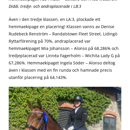
Diddi, tredje- och andraplacerade i LB:3
Även i den tredje klassen, en LA:3, plockade ett
hemmaekipage en placering! Klassen vanns av Denise
Rudebeck Renström – Randalstown Fleet Street, Lidingö
Ryttarförening på 70%, andraplacerad var
hemmaekipaget Mia Johansson – Alonso på 68,286% och
tredjeplacerad var Linnéa Fagerholm – Wichita Lady G på
67,286%. Hemmaekipaget Ingela Söder – Alonso deltog
även i klassen med en fin runda och hamnade precis
utanför placering på 64,143%.