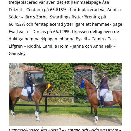
tredjeplacerad var även det ett hemmaekipage Åsa
Fritzell – Centano på 66,613% , fjärdeplacerad var Annica
Söder – Järn’s Zorbe, Swartlings Ryttarförening på
66,452% och femteplacerad ytterligare ett hemmaekipage
Eva Leach – Dorcas på 66,129%. I klassen deltog även de
duktiga hemmaekipagen Johanna Bysell – Camiro, Tess
Elfgren – Riddhi, Camilla Holm – Janne och Anna Falk –
Gainsley.
Hemmaekipagen Åsa Fritzell – Centano och Frida Wesström –