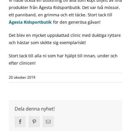
Vi hade också en utlottning till alla som köpt biljett av fina
produkter från Ågesta Ridsportbutik. Det var två mössor,
ett pannband, en grimma och ett täcke. Stort tack till
Ågesta Ridsportbutik
för den generösa gåvan!
Det blev en mycket uppskattad clinic med duktiga ryttare
och hästar som skötte sig exemplariskt!
Stort tack till alla ni som har hjälpt till innan, under och
efter clinicen!
20 oktober 2019
Dela denna nyhet!
Facebook
Pinterest
Email