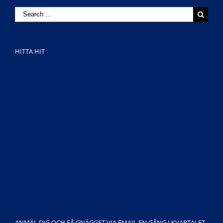
Search
for:
HITTA HIT
ANMÄL DIG OCH FÅ GNÄGGET VIA EMAIL EN GÅNG I KVARTALET.