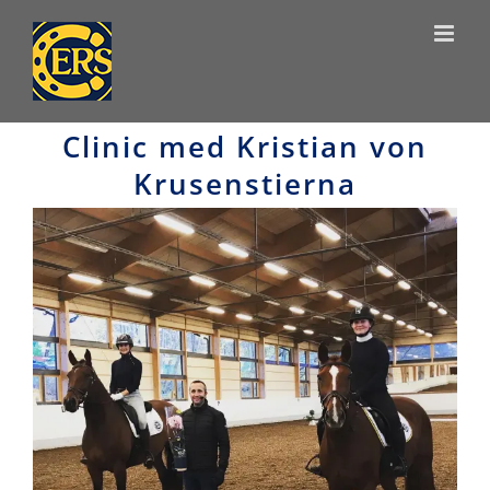
Skip
to
content
Clinic med Kristian von
Krusenstierna
View
Larger
Image