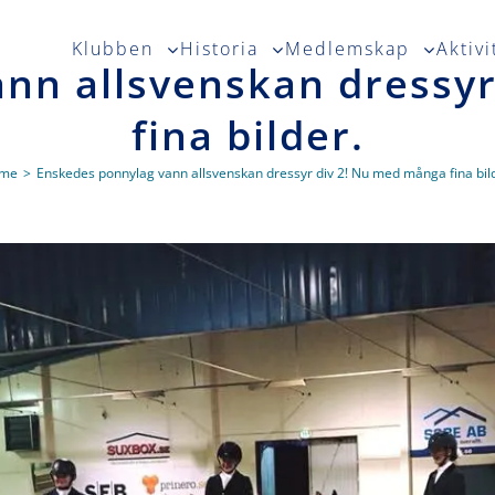
Klubben
Historia
Medlemskap
Aktivi
nn allsvenskan dressy
fina bilder.
me
>
Enskedes ponnylag vann allsvenskan dressyr div 2! Nu med många fina bil