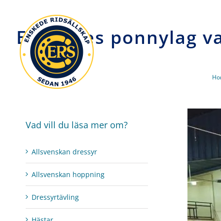
Skip
to
Enskedes ponnylag va
content
Ho
View
Vad vill du läsa mer om?
Larger
Image
Allsvenskan dressyr
Allsvenskan hoppning
Dressyrtävling
Hästar