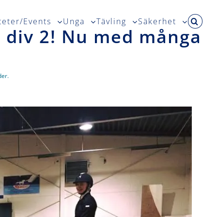
teter/Events
Unga
Tävling
Säkerhet
r div 2! Nu med många
der.