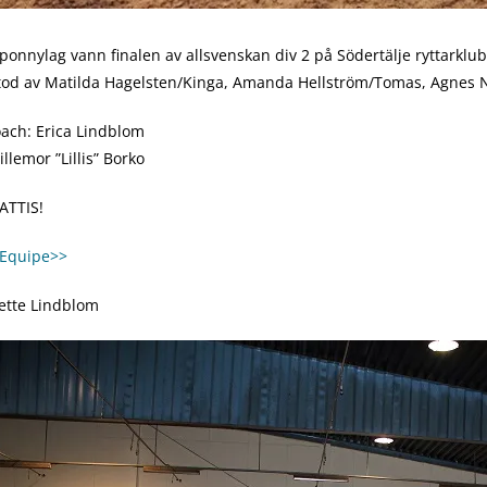
onnylag vann finalen av allsvenskan div 2 på Södertälje ryttarklub
tod av Matilda Hagelsten/Kinga, Amanda Hellström/Tomas, Agnes N
ach: Erica Lindblom
illemor ”Lillis” Borko
ATTIS!
i Equipe>>
nette Lindblom