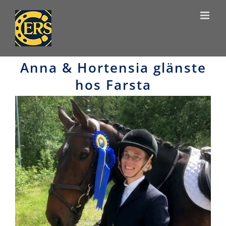
Skip
to
content
Anna & Hortensia glänste
hos Farsta
View
Larger
Image