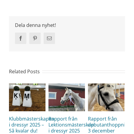
Dela denna nyhet!
Facebook
Pinterest
Email
Related Posts
Klubbmästerskapen
Rapport från
Rapport från
i dressyr 2025 –
Lektionsmästerskap
debutanthoppning
Så kvalar du!
i dressyr 2025
3 december