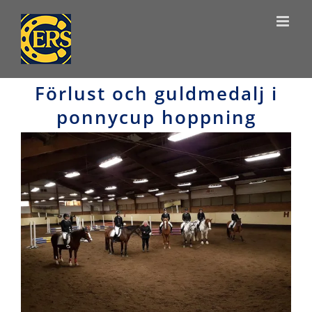
Skip
to
content
Förlust och guldmedalj i
ponnycup hoppning
View
Larger
Image