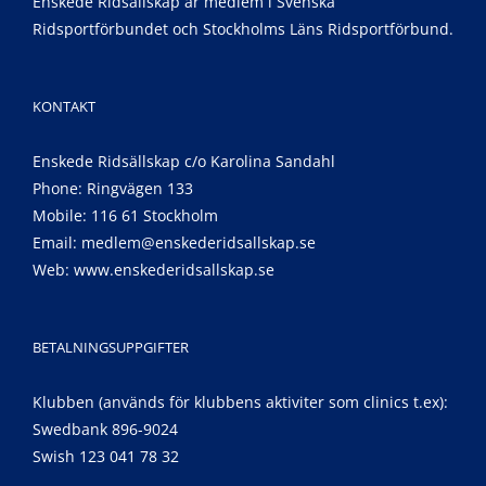
Enskede Ridsällskap är medlem i Svenska
Ridsportförbundet och Stockholms Läns Ridsportförbund.
KONTAKT
Enskede Ridsällskap c/o Karolina Sandahl
Phone: Ringvägen 133
Mobile: 116 61 Stockholm
Email:
medlem@enskederidsallskap.se
Web:
www.enskederidsallskap.se
BETALNINGSUPPGIFTER
Klubben (används för klubbens aktiviter som clinics t.ex):
Swedbank 896-9024
Swish 123 041 78 32