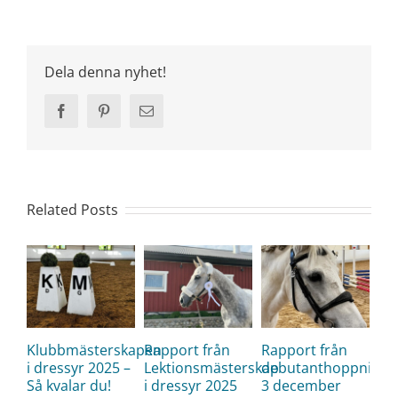
Dela denna nyhet!
Facebook
Pinterest
Email
Related Posts
Klubbmästerskapen
Rapport från
Rapport från
i dressyr 2025 –
Lektionsmästerskap
debutanthoppning
Så kvalar du!
i dressyr 2025
3 december