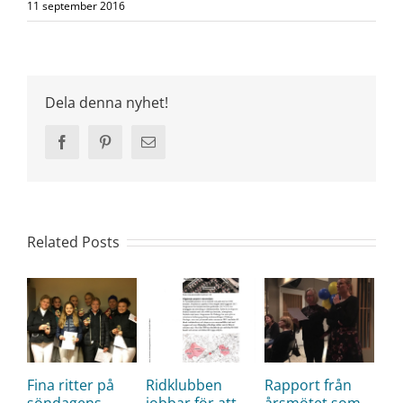
11 september 2016
Dela denna nyhet!
Facebook
Pinterest
Email
Related Posts
Fina ritter på
Ridklubben
Rapport från
söndagens
jobbar för att
årsmötet som