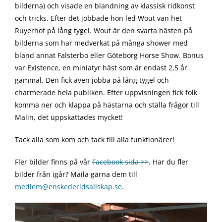
bilderna) och vis
ade en blandning av klassisk ridkonst
och tricks. Efter det jobbade hon led Wout van het
Ruyerhof på lång tygel. Wout är den svarta hästen på
bilderna som har medverkat på många shower med
bland annat Falsterbo eller Göteborg Horse Show. Bonus
var Existence, en miniatyr häst som är endast 2,5 år
gammal. Den fick även jobba på lång tygel och
charmerade hela publiken. Efter uppvisningen fick folk
komma ner och klappa på hästarna och ställa frågor till
Malin, det uppskattades mycket!
Tack alla som kom och tack till alla funktionärer!
Fler bilder finns på vår
Facebook sida >>
. Har du fler
bilder från igår? Maila gärna dem till
medlem@enskederidsallskap.se
.