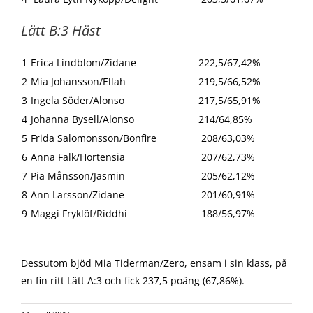
Lätt B:3 Häst
1
Erica Lindblom/Zidane
222,5/67,42%
2
Mia Johansson/Ellah
219,5/66,52%
3
Ingela Söder/Alonso
217,5/65,91%
4
Johanna Bysell/Alonso
214/64,85%
5
Frida Salomonsson/Bonfire
208/63,03%
6
Anna Falk/Hortensia
207/62,73%
7
Pia Månsson/Jasmin
205/62,12%
8
Ann Larsson/Zidane
201/60,91%
9
Maggi Fryklöf/Riddhi
188/56,97%
Dessutom bjöd Mia Tiderman/Zero, ensam i sin klass, på
en fin ritt Lätt A:3 och fick 237,5 poäng (67,86%).