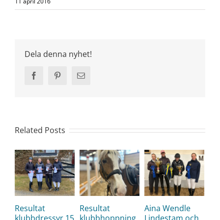
11 april 2016
Dela denna nyhet!
Facebook
Pinterest
Email
Related Posts
Resultat
Resultat
Aina Wendle
klubbdressyr 15
klubbhoppning
Lindestam och