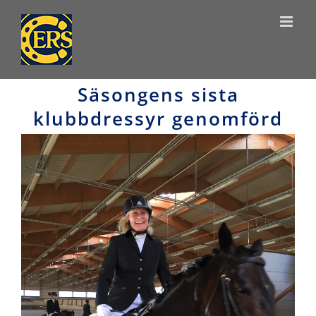
Skip
to
content
Säsongens sista
klubbdressyr genomförd
View
Larger
Image