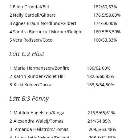
1
Ellen Gröndal/Bill
182/60,67%
2
Nelly Cardell/Gilbert
176,5/58,83%
3
Agnes Braun Nordlund/Gilbert
174/58,00%
4
Sandra Bjernekull Mörner/Delight
160,5/53,50%
5
Vera Rolfsson/Coco
160/53,33%
Lätt C:2 Häst
1
Maria Hermansson/Bonfire
186/62,00%
2
Katrin Rundén/Violet Hill
182,5/60,83%
3
Kicki Köhler/Dorcas
163,5/54,50%
Lätt B:3 Ponny
1
Matilda Hagelsten/Kinga
216,5/65,61%
2
Alexandra Waleij/Tomas
214/64,85%
3
Amanda Hellström/Tomas
209,5/63,48%
4
Laura Lyth Nykopp/Delight
203,5/61,67%