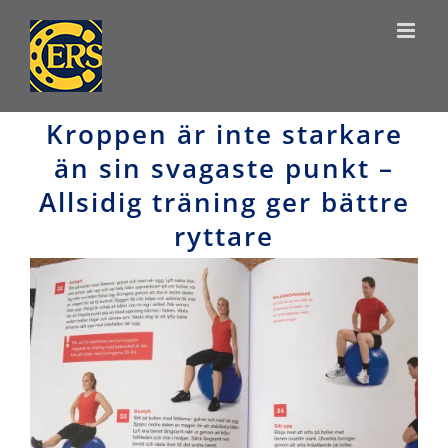
Skip
to
content
Kroppen är inte starkare
än sin svagaste punkt –
Allsidig träning ger bättre
ryttare
View
Larger
Image